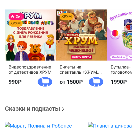
Видеопоздравление
Билеты на
Бутылка-
от детективов ХРУМ
спектакль «ХРУМ.
головоломк
Осторожно, Чудо-
воды «Дете
990
от 1500
1990
Юдо!»
агентство 
Сказки и подкасты