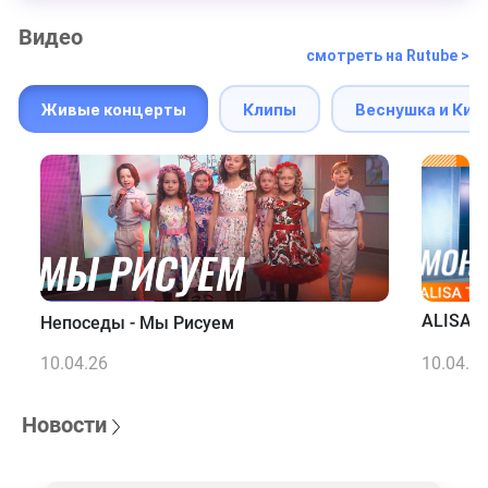
Видео
смотреть на Rutube >
Живые концерты
Клипы
Веснушка и Кип
ALISA T
Непоседы - Мы Рисуем
10.04.26
10.04.2
Новости