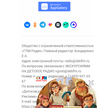
Общество с ограниченной ответственностью
«ГПМ Радио» Главный редактор: Бондаренко
Е.А.
Адрес электронной почты:
radio@detifm.ru
По вопросам, связанным с ЭКСКУРСИЯМИ
НА ДЕТСКОЕ РАДИО
vgosti@detifm.ru
Номер телефона редакции:
+ 7 (495) 937-33-
67
По всем вопросам размещения рекламы на
«Детском радио» - сейлз-хаус «ГПМ
Реклама»:
+7 (495) 921-40-41
E-mail:
sales@gazprom-media.ru
https://gpmsaleshouse.ru/