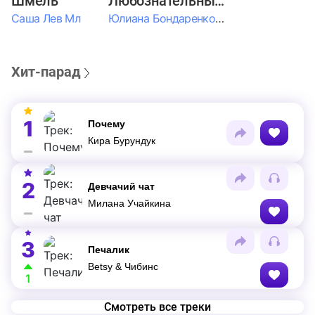
Шмель
Любознательные Дети
Саша Лев Мл
Юлиана Бондаренко & Амелия Колпакова & Егор Егоров & Валерия Шевченко & Ксюша Косичкина
Хит-парад
1
Почему
Кира Бурундук
2
Девчачий чат
Милана Учайкина
3
Печалик
Betsy & Чибинс
1
Смотреть все треки