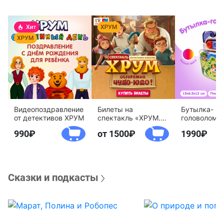
Видеопоздравление
Билеты на
Бутылка-
от детективов ХРУМ
спектакль «ХРУМ.
головоломк
Осторожно, Чудо-
воды «Дете
990
от 1500
1990
Юдо!»
агентство 
Сказки и подкасты