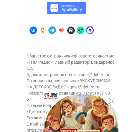
Общество с ограниченной ответственностью
«ГПМ Радио» Главный редактор: Бондаренко
Е.А.
Адрес электронной почты:
radio@detifm.ru
По вопросам, связанным с ЭКСКУРСИЯМИ
НА ДЕТСКОЕ РАДИО
vgosti@detifm.ru
Номер телефона редакции:
+ 7 (495) 937-33-
67
По всем вопросам размещения рекламы на
«Детском радио» - сейлз-хаус «ГПМ
Реклама»:
+7 (495) 921-40-41
E-mail:
sales@gazprom-media.ru
https://gpmsaleshouse.ru/