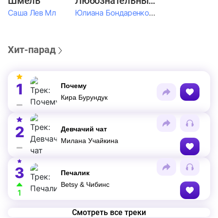
Шмель
Любознательные Дети
Саша Лев Мл
Юлиана Бондаренко & Амелия Колпакова & Егор Егоров & Валерия Шевченко & Ксюша Косичкина
Хит-парад
1
Почему
Кира Бурундук
2
Девчачий чат
Милана Учайкина
3
Печалик
Betsy & Чибинс
1
Смотреть все треки