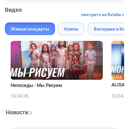
Видео
смотреть на Rutube >
Живые концерты
Клипы
Веснушка и Кип
ALISA T
Непоседы - Мы Рисуем
10.04.26
10.04.2
Новости