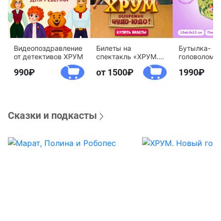
Видеопоздравление
Билеты на
Бутылка-
от детективов ХРУМ
спектакль «ХРУМ.
головоломк
Осторожно, Чудо-
воды «Дете
990
от 1500
1990
Юдо!»
агентство 
Сказки и подкасты