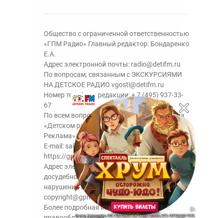
Общество с ограниченной ответственностью
«ГПМ Радио» Главный редактор: Бондаренко
Е.А.
Адрес электронной почты:
radio@detifm.ru
По вопросам, связанным с ЭКСКУРСИЯМИ
НА ДЕТСКОЕ РАДИО
vgosti@detifm.ru
Номер телефона редакции:
+ 7 (495) 937-33-
67
По всем вопросам размещения рекламы на
«Детском радио» - сейлз-хаус «ГПМ
Реклама»:
+7 (495) 921-40-41
E-mail:
sales@gazprom-media.ru
https://gpmsaleshouse.ru/
Адрес электронной почты для отправления
досудебной претензии по вопросам
нарушения авторских и смежных прав:
copyright@gpmradio.ru
Более подробная информация для
правообладателей.