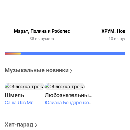
Марат, Полина и Робопес
ХРУМ. Новый
38 выпусков
10 выпуск
Музыкальные новинки
Шмель
Любознательные Дети
Саша Лев Мл
Юлиана Бондаренко & Амелия Колпакова & Егор Егоров & Валерия Шевченко & Ксюша Косичкина
Хит-парад