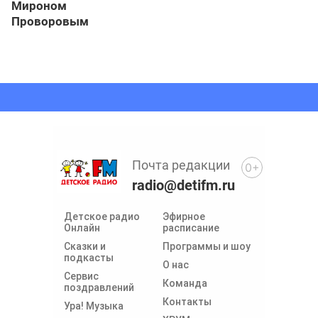
Мироном
Проворовым
Почта редакции
0+
radio@detifm.ru
Детское радио
Эфирное
Онлайн
расписание
Сказки и
Программы и шоу
подкасты
О нас
Сервис
Команда
поздравлений
Контакты
Ура! Музыка