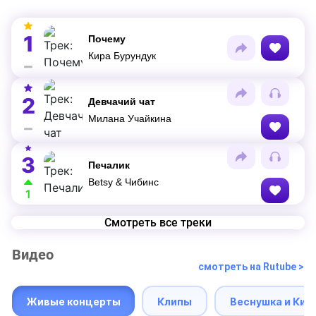
1
Почему
Кира Бурундук
2
Девчачий чат
Милана Учайкина
3
Печалик
Betsy & Чибинс
1
Смотреть все треки
Видео
смотреть на Rutube >
Живые концерты
Клипы
Веснушка и Кип