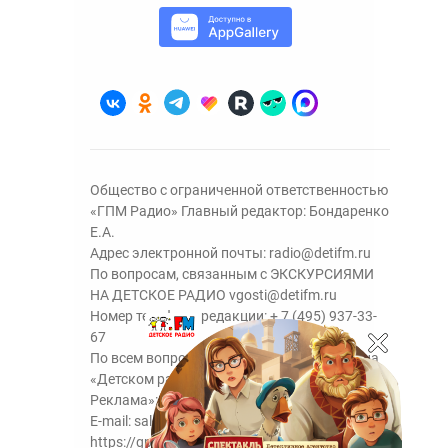
Общество с ограниченной ответственностью
«ГПМ Радио» Главный редактор: Бондаренко
Е.А.
Адрес электронной почты:
radio@detifm.ru
По вопросам, связанным с ЭКСКУРСИЯМИ
НА ДЕТСКОЕ РАДИО
vgosti@detifm.ru
Номер телефона редакции:
+ 7 (495) 937-33-
67
По всем вопросам размещения рекламы на
«Детском радио» - сейлз-хаус «ГПМ
Реклама»:
+7 (495) 921-40-41
E-mail:
sales@gazprom-media.ru
https://gpmsaleshouse.ru/