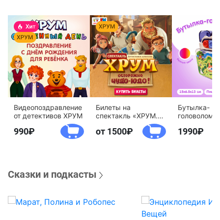
Видеопоздравление
Билеты на
Бутылка-
от детективов ХРУМ
спектакль «ХРУМ.
головоломк
Осторожно, Чудо-
воды «Дете
990
от 1500
1990
Юдо!»
агентство 
Сказки и подкасты