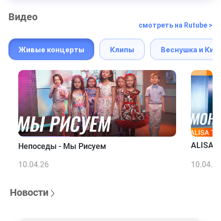
Видео
смотреть на Rutube >
Живые концерты
Клипы
Веснушка и Кип
ALISA T
Непоседы - Мы Рисуем
10.04.26
10.04.2
Новости