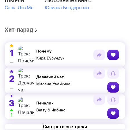
Шмель
Любознательные Дети
Саша Лев Мл
Юлиана Бондаренко & Амелия Колпакова & Егор Егоров & Валерия Шевченко & Ксюша Косичкина
Хит-парад
1
Почему
Кира Бурундук
2
Девчачий чат
Милана Учайкина
3
Печалик
Betsy & Чибинс
1
Смотреть все треки