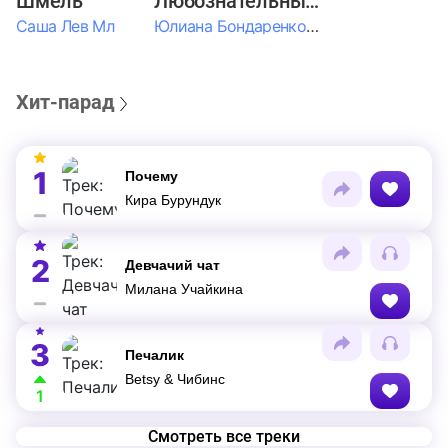
Шмель
Любознательные Дети
Саша Лев Мл
Юлиана Бондаренко & Амелия Колпакова & Егор Егоров & Валерия Шевченко & Ксюша Косичкина
Хит-парад
1
Почему
Кира Бурундук
2
Девчачий чат
Милана Учайкина
3
Печалик
Betsy & Чибинс
1
Смотреть все треки