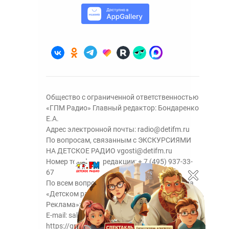
Общество с ограниченной ответственностью
«ГПМ Радио» Главный редактор: Бондаренко
Е.А.
Адрес электронной почты:
radio@detifm.ru
По вопросам, связанным с ЭКСКУРСИЯМИ
НА ДЕТСКОЕ РАДИО
vgosti@detifm.ru
Номер телефона редакции:
+ 7 (495) 937-33-
67
По всем вопросам размещения рекламы на
«Детском радио» - сейлз-хаус «ГПМ
Реклама»:
+7 (495) 921-40-41
E-mail:
sales@gazprom-media.ru
https://gpmsaleshouse.ru/