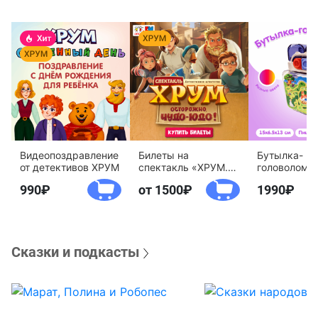
Видеопоздравление
Билеты на
Бутылка-
от детективов ХРУМ
спектакль «ХРУМ.
головоломк
Осторожно, Чудо-
воды «Дете
990
от 1500
1990
Юдо!»
агентство 
Сказки и подкасты