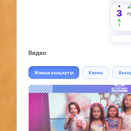
3
1
Видео
Живые концерты
Клипы
Весн