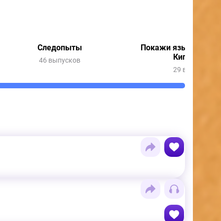
Следопыты
Покажи язык с Весн
Кипятошей
46 выпусков
29 выпусков