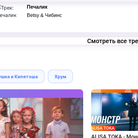
Печалик
Betsy & Чибинс
Смотреть все тр
ушка и Кипятоша
Хрум
ALISA TOKA - Мон