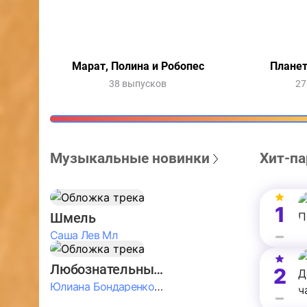
Марат, Полина и Робопес
Планет
38 выпусков
27
Музыкальные новинки
Хит-па
1
Шмель
Саша Лев Мл
Любознательные Дети
2
Юлиана Бондаренко & Амелия Колпакова & Егор Егоров & Валерия Шевченко & Ксюша Косичкина