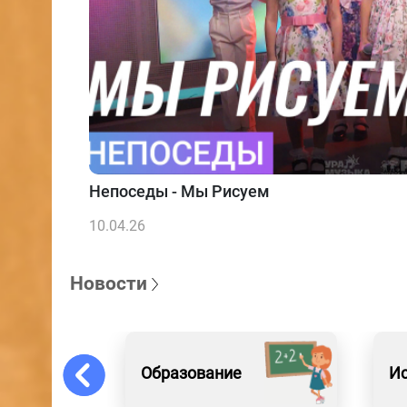
Непоседы - Мы Рисуем
10.04.26
Новости
Образование
Ис