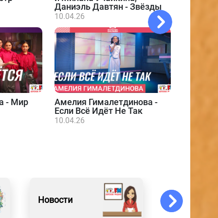
Даниэль Давтян - Звёзды
10.04.26
а - Мир
Амелия Гималетдинова -
Даниэл
Если Всё Идёт Не Так
10.04.26
10.04.26
Новости
События