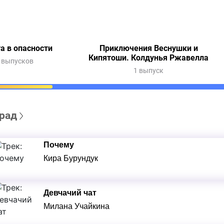
а в опасности
Приключения Веснушки и
Кипятоши. Колдунья Ржавелла
 выпусков
1 выпуск
рад
Почему
Кира Бурундук
Девчачий чат
Милана Учайкина