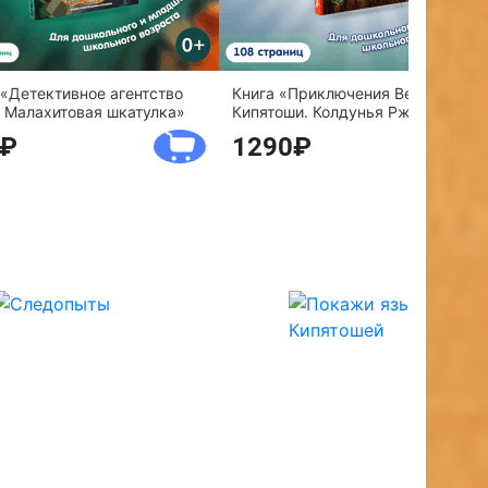
 «Детективное агентство
Книга «Приключения Веснушки и
 Малахитовая шкатулка»
Кипятоши. Колдунья Ржавелла»
1290