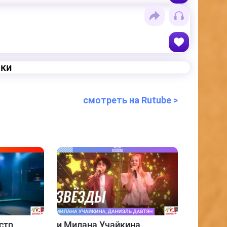
еки
смотреть на Rutube >
стр
и
Милана Учайкина,