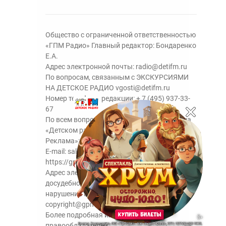
Общество с ограниченной ответственностью
«ГПМ Радио» Главный редактор: Бондаренко
Е.А.
Адрес электронной почты:
radio@detifm.ru
По вопросам, связанным с ЭКСКУРСИЯМИ
НА ДЕТСКОЕ РАДИО
vgosti@detifm.ru
Номер телефона редакции:
+ 7 (495) 937-33-
67
По всем вопросам размещения рекламы на
«Детском радио» - сейлз-хаус «ГПМ
Реклама»:
+7 (495) 921-40-41
E-mail:
sales@gazprom-media.ru
https://gpmsaleshouse.ru/
Адрес электронной почты для отправления
досудебной претензии по вопросам
нарушения авторских и смежных прав:
copyright@gpmradio.ru
Более подробная информация для
правообладателей.