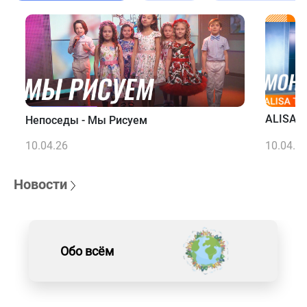
ALISA T
Непоседы - Мы Рисуем
10.04.26
10.04.2
Новости
Обо всём