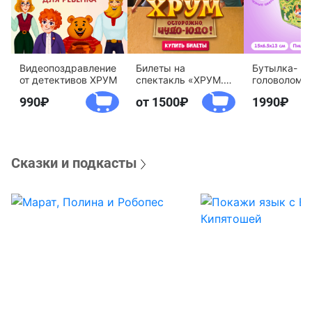
Видеопоздравление
Билеты на
Бутылка-
от детективов ХРУМ
спектакль «ХРУМ.
головоломк
Осторожно, Чудо-
воды «Дете
990
от 1500
1990
Юдо!»
агентство 
Сказки и подкасты