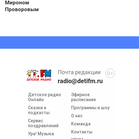
Мироном
Проворовым
Почта редакции
0+
radio@detifm.ru
Детское радио
Эфирное
Онлайн
расписание
Сказки и
Программы и шоу
подкасты
О нас
Сервис
Команда
поздравлений
Контакты
Ура! Музыка