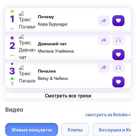
1
Почему
Кира Бурундук
2
Девчачий чат
Милана Учайкина
3
Печалик
Betsy & Чибинс
1
Смотреть все треки
Видео
смотреть на Rutube >
Живые концерты
Клипы
Веснушка и Кип