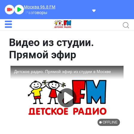
Москва 96.8
FM
сандр
Разговоры
Видео из студии.
Прямой эфир