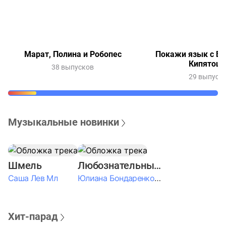
Марат, Полина и Робопес
Покажи язык с Ве
Кипятош
38 выпусков
29 выпуск
Музыкальные новинки
Шмель
Любознательные Дети
Саша Лев Мл
Юлиана Бондаренко & Амелия Колпакова & Егор Егоров & Валерия Шевченко & Ксюша Косичкина
Хит-парад