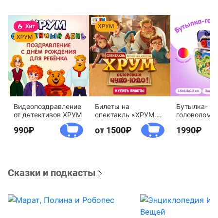
Видеопоздравление
Билеты на
Бутылка-
от детективов ХРУМ
спектакль «ХРУМ.
головоломк
Осторожно, Чудо-
воды «Дете
990
от 1500
1990
Юдо!»
агентство 
Сказки и подкасты