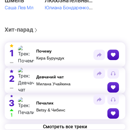
Шмель
Любознательные Дети
Саша Лев Мл
Юлиана Бондаренко & Амелия Колпакова & Егор Егоров & Валерия Шевченко & Ксюша Косичкина
Хит-парад
1
Почему
Кира Бурундук
2
Девчачий чат
Милана Учайкина
3
Печалик
Betsy & Чибинс
1
Смотреть все треки