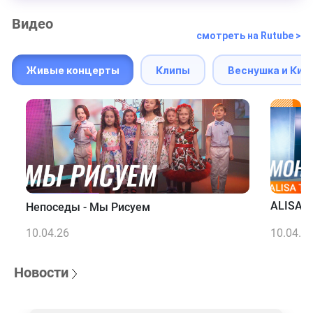
Видео
смотреть на Rutube >
Живые концерты
Клипы
Веснушка и Кип
ALISA T
Непоседы - Мы Рисуем
10.04.26
10.04.2
Новости