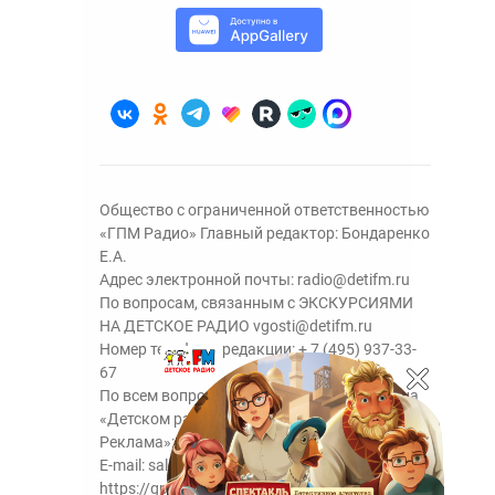
Общество с ограниченной ответственностью
«ГПМ Радио» Главный редактор: Бондаренко
Е.А.
Адрес электронной почты:
radio@detifm.ru
По вопросам, связанным с ЭКСКУРСИЯМИ
НА ДЕТСКОЕ РАДИО
vgosti@detifm.ru
Номер телефона редакции:
+ 7 (495) 937-33-
67
По всем вопросам размещения рекламы на
«Детском радио» - сейлз-хаус «ГПМ
Реклама»:
+7 (495) 921-40-41
E-mail:
sales@gazprom-media.ru
https://gpmsaleshouse.ru/