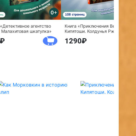
 «Детективное агентство
Книга «Приключения Веснушки и
 Малахитовая шкатулка»
Кипятоши. Колдунья Ржавелла»
1290