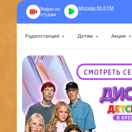
Москва 96.8
FM
Герр
Радиостанция
Детям
Акции