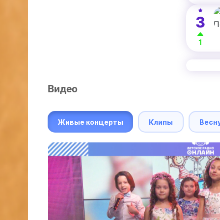
3
1
Видео
Живые концерты
Клипы
Весн