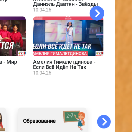
Даниэль Давтян - Звёзды
10.04.26
а - Мир
Амелия Гималетдинова -
Даниэл
Если Всё Идёт Не Так
10.04.26
10.04.26
Образование
Искусство