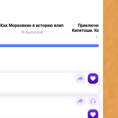
Как Морковкин в историю влип
Приключения Весну
Кипятоши. Колдунья 
56 выпусков
1 выпуск