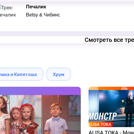
Печалик
Betsy & Чибинс
Смотреть все тр
ушка и Кипятоша
Хрум
ALISA TOKA - Мон