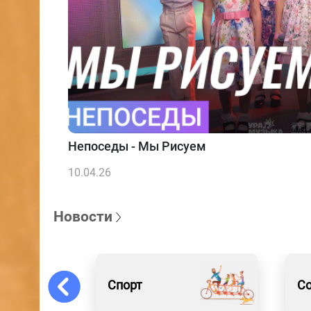
Непоседы - Мы Рисуем
10.04.26
Новости
Спорт
С