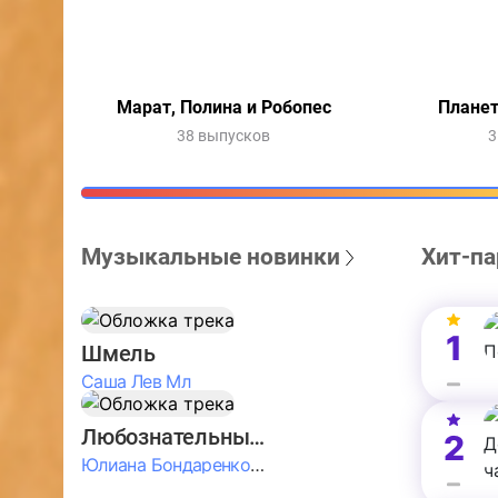
Марат, Полина и Робопес
Планет
38 выпусков
3
Музыкальные новинки
Хит-па
1
Шмель
Саша Лев Мл
Любознательные Дети
2
Юлиана Бондаренко & Амелия Колпакова & Егор Егоров & Валерия Шевченко & Ксюша Косичкина