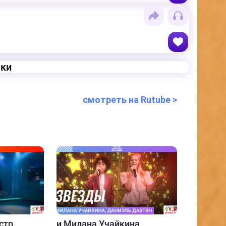
еки
смотреть на Rutube >
стр
и
Милана Учайкина,