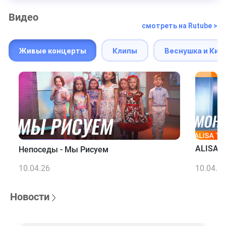
Видео
смотреть на Rutube >
Живые концерты
Клипы
Веснушка и Кип
ALISA T
Непоседы - Мы Рисуем
10.04.26
10.04.2
Новости