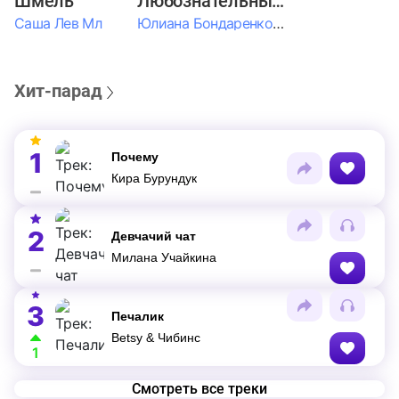
Шмель
Любознательные Дети
Саша Лев Мл
Юлиана Бондаренко & Амелия Колпакова & Егор Егоров & Валерия Шевченко & Ксюша Косичкина
Хит-парад
1
Почему
Кира Бурундук
2
Девчачий чат
Милана Учайкина
3
Печалик
Betsy & Чибинс
1
Смотреть все треки