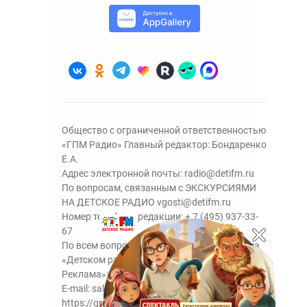
Общество с ограниченной ответственностью
«ГПМ Радио» Главный редактор: Бондаренко
Е.А.
Адрес электронной почты:
radio@detifm.ru
По вопросам, связанным с ЭКСКУРСИЯМИ
НА ДЕТСКОЕ РАДИО
vgosti@detifm.ru
Номер телефона редакции:
+ 7 (495) 937-33-
67
По всем вопросам размещения рекламы на
«Детском радио» - сейлз-хаус «ГПМ
Реклама»:
+7 (495) 921-40-41
E-mail:
sales@gazprom-media.ru
https://gpmsaleshouse.ru/