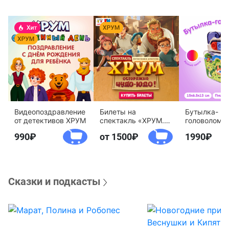
Видеопоздравление
Билеты на
Бутылка-
от детективов ХРУМ
спектакль «ХРУМ.
головоломк
Осторожно, Чудо-
воды «Дете
990
от 1500
1990
Юдо!»
агентство 
Сказки и подкасты