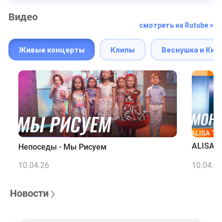
Видео
смотреть на Rutube >
Живые концерты
Клипы
Веснушка и Кип
ALISA T
Непоседы - Мы Рисуем
10.04.26
10.04.2
Новости