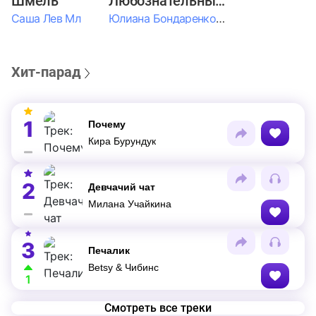
Шмель
Любознательные Дети
Саша Лев Мл
Юлиана Бондаренко & Амелия Колпакова & Егор Егоров & Валерия Шевченко & Ксюша Косичкина
Хит-парад
1
Почему
Кира Бурундук
2
Девчачий чат
Милана Учайкина
3
Печалик
Betsy & Чибинс
1
Смотреть все треки