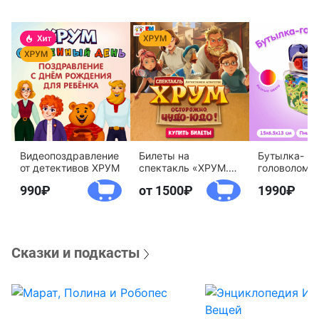
Видеопоздравление
Билеты на
Бутылка-
от детективов ХРУМ
спектакль «ХРУМ.
головоломк
Осторожно, Чудо-
воды «Дете
990
от 1500
1990
Юдо!»
агентство 
Сказки и подкасты