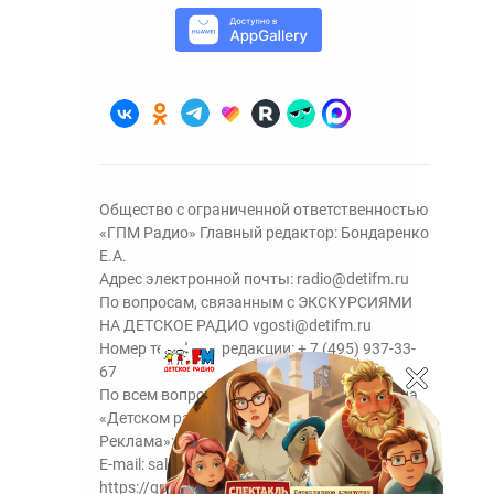
Общество с ограниченной ответственностью
«ГПМ Радио» Главный редактор: Бондаренко
Е.А.
Адрес электронной почты:
radio@detifm.ru
По вопросам, связанным с ЭКСКУРСИЯМИ
НА ДЕТСКОЕ РАДИО
vgosti@detifm.ru
Номер телефона редакции:
+ 7 (495) 937-33-
67
По всем вопросам размещения рекламы на
«Детском радио» - сейлз-хаус «ГПМ
Реклама»:
+7 (495) 921-40-41
E-mail:
sales@gazprom-media.ru
https://gpmsaleshouse.ru/