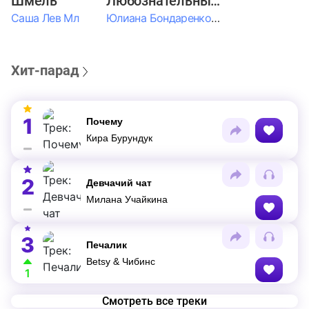
Шмель
Любознательные Дети
Саша Лев Мл
Юлиана Бондаренко & Амелия Колпакова & Егор Егоров & Валерия Шевченко & Ксюша Косичкина
Хит-парад
1
Почему
Кира Бурундук
2
Девчачий чат
Милана Учайкина
3
Печалик
Betsy & Чибинс
1
Смотреть все треки