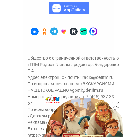
Общество с ограниченной ответственностью
«ГПМ Радио» Главный редактор: Бондаренко
Е.А.
Адрес электронной почты:
radio@detifm.ru
По вопросам, связанным с ЭКСКУРСИЯМИ
НА ДЕТСКОЕ РАДИО
vgosti@detifm.ru
Номер телефона редакции:
+ 7 (495) 937-33-
67
По всем вопросам размещения рекламы на
«Детском радио» - сейлз-хаус «ГПМ
Реклама»:
+7 (495) 921-40-41
E-mail:
sales@gazprom-media.ru
https://gpmsaleshouse.ru/