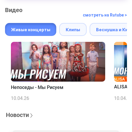
Видео
смотреть на Rutube >
Живые концерты
Клипы
Веснушка и Кип
ALISA T
Непоседы - Мы Рисуем
10.04.26
10.04.2
Новости