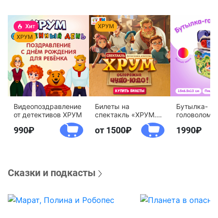
Видеопоздравление
Билеты на
Бутылка-
от детективов ХРУМ
спектакль «ХРУМ.
головоломк
Осторожно, Чудо-
воды «Дете
990
от 1500
1990
Юдо!»
агентство 
Сказки и подкасты