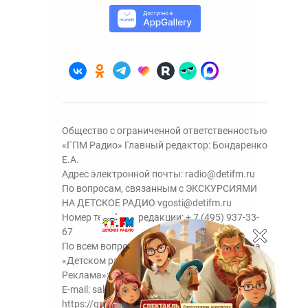
Общество с ограниченной ответственностью
«ГПМ Радио» Главный редактор: Бондаренко
Е.А.
Адрес электронной почты:
radio@detifm.ru
По вопросам, связанным с ЭКСКУРСИЯМИ
НА ДЕТСКОЕ РАДИО
vgosti@detifm.ru
Номер телефона редакции:
+ 7 (495) 937-33-
67
По всем вопросам размещения рекламы на
«Детском радио» - сейлз-хаус «ГПМ
Реклама»:
+7 (495) 921-40-41
E-mail:
sales@gazprom-media.ru
https://gpmsaleshouse.ru/