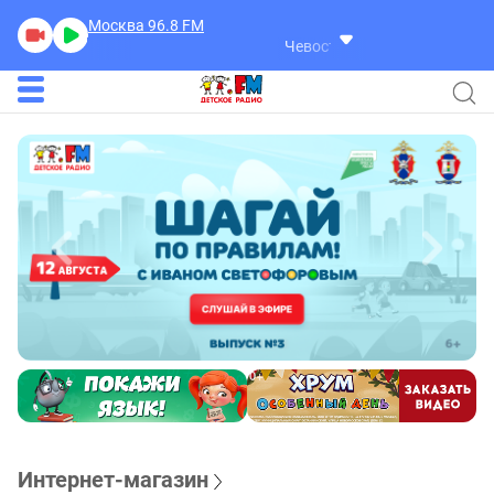
Москва 96.8
FM
Чевостик
Чевостик
Интернет-магазин