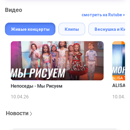
Видео
смотреть на Rutube >
Живые концерты
Клипы
Веснушка и Кип
ALISA T
Непоседы - Мы Рисуем
10.04.26
10.04.2
Новости