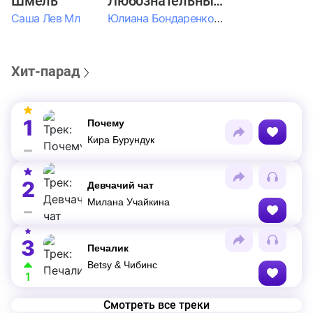
Шмель
Любознательные Дети
Саша Лев Мл
Юлиана Бондаренко & Амелия Колпакова & Егор Егоров & Валерия Шевченко & Ксюша Косичкина
Хит-парад
1
Почему
Кира Бурундук
2
Девчачий чат
Милана Учайкина
3
Печалик
Betsy & Чибинс
1
Смотреть все треки