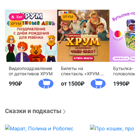
Видеопоздравление
Билеты на
Бутылка-
от детективов ХРУМ
спектакль «ХРУМ.
головоломк
Осторожно, Чудо-
воды «Дете
990
от 1500
1990
Юдо!»
агентство 
Сказки и подкасты