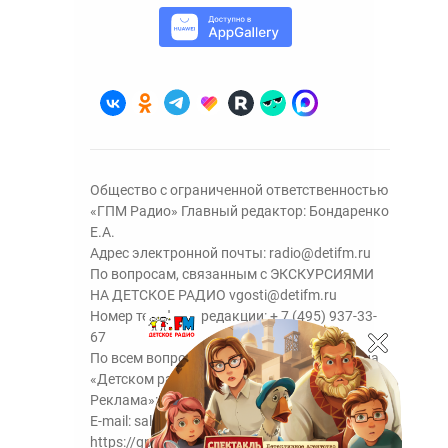
Общество с ограниченной ответственностью
«ГПМ Радио» Главный редактор: Бондаренко
Е.А.
Адрес электронной почты:
radio@detifm.ru
По вопросам, связанным с ЭКСКУРСИЯМИ
НА ДЕТСКОЕ РАДИО
vgosti@detifm.ru
Номер телефона редакции:
+ 7 (495) 937-33-
67
По всем вопросам размещения рекламы на
«Детском радио» - сейлз-хаус «ГПМ
Реклама»:
+7 (495) 921-40-41
E-mail:
sales@gazprom-media.ru
https://gpmsaleshouse.ru/