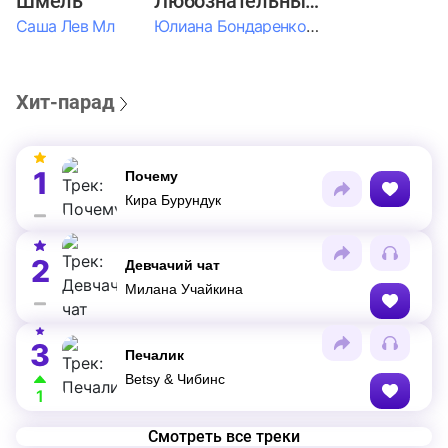
Шмель
Любознательные Дети
Саша Лев Мл
Юлиана Бондаренко & Амелия Колпакова & Егор Егоров & Валерия Шевченко & Ксюша Косичкина
Хит-парад
1
Почему
Кира Бурундук
2
Девчачий чат
Милана Учайкина
3
Печалик
Betsy & Чибинс
1
Смотреть все треки