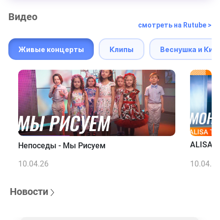
Видео
смотреть на Rutube >
Живые концерты
Клипы
Веснушка и Кип
ALISA T
Непоседы - Мы Рисуем
10.04.26
10.04.2
Новости