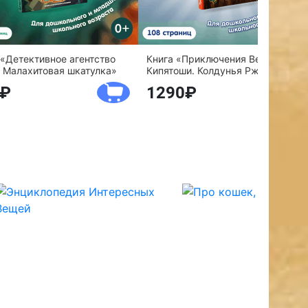
 «Детективное агентство
Книга «Приключения Веснушки и
 Малахитовая шкатулка»
Кипятоши. Колдунья Ржавелла»
1290