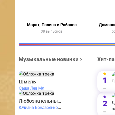
Марат, Полина и Робопес
Домовой
38 выпусков
5
Музыкальные новинки
Хит-па
1
Шмель
Саша Лев Мл
Любознательные Дети
2
Юлиана Бондаренко & Амелия Колпакова & Егор Егоров & Валерия Шевченко & Ксюша Косичкина