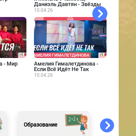
Даниэль Давтян - Звёзды
10.04.26
а - Мир
Амелия Гималетдинова -
Даниэл
Если Всё Идёт Не Так
10.04.26
10.04.26
Образование
События