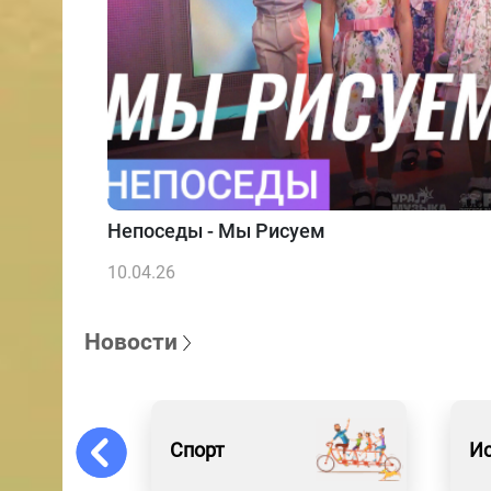
Непоседы - Мы Рисуем
10.04.26
Новости
Спорт
Ис