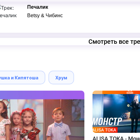
Печалик
Betsy & Чибинс
Смотреть все тр
ушка и Кипятоша
Хрум
ALISA TOKA - Мон