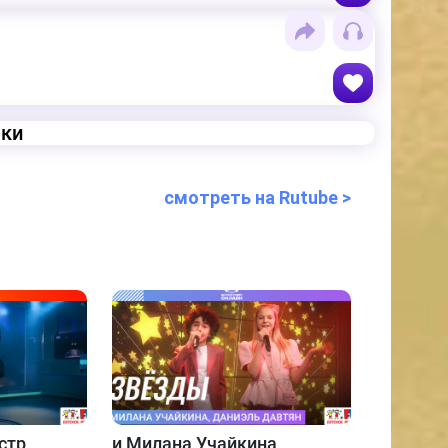
еки
смотреть на Rutube >
стр
и
Милана Учайкина,