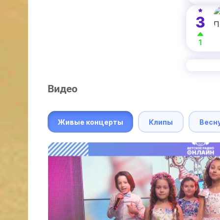
3
1
Видео
Живые концерты
Клипы
Весн