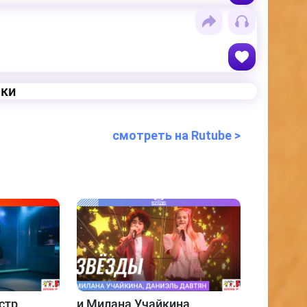
еки
смотреть на Rutube >
стр
и
Милана Учайкина,