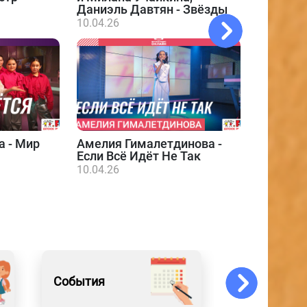
Даниэль Давтян - Звёзды
10.04.26
а - Мир
Амелия Гималетдинова -
Даниэл
Если Всё Идёт Не Так
10.04.26
10.04.26
События
Обо всём