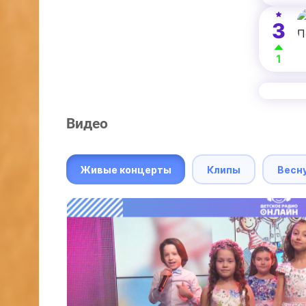
3
1
Видео
Живые концерты
Клипы
Весн