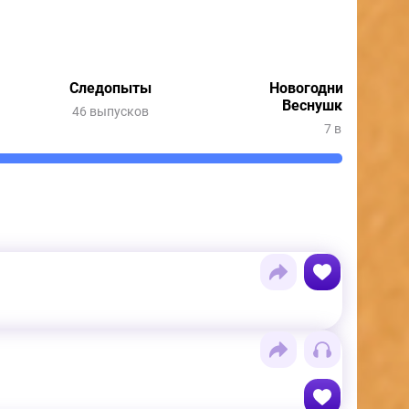
Следопыты
Новогодние приклю
Веснушки и Кипя
46 выпусков
7 выпусков