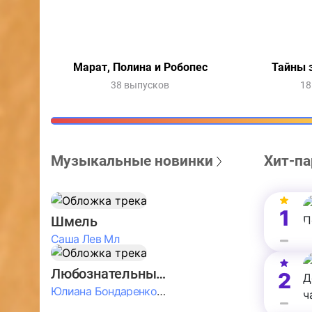
Марат, Полина и Робопес
Тайны 
38 выпусков
18
Музыкальные новинки
Хит-па
1
Шмель
Саша Лев Мл
Любознательные Дети
2
Юлиана Бондаренко & Амелия Колпакова & Егор Егоров & Валерия Шевченко & Ксюша Косичкина