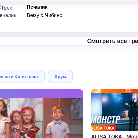
Печалик
Betsy & Чибинс
Смотреть все тр
ушка и Кипятоша
Хрум
ALISA TOKA - Мон