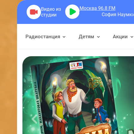
Москва 96.8
FM
София Наумкина
Народный Х
Радиостанция
Детям
Акции