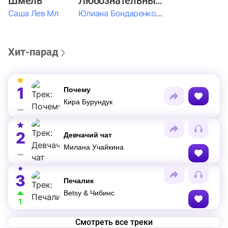
Шмель
Любознательные Дети
Саша Лев Мл
Юлиана Бондаренко & Амелия Колпакова & Егор Егоров & Валерия Шевченко & Ксюша Косичкина
Хит-парад
1
Почему
Кира Бурундук
2
Девчачий чат
Милана Учайкина
3
Печалик
Betsy & Чибинс
1
Смотреть все треки