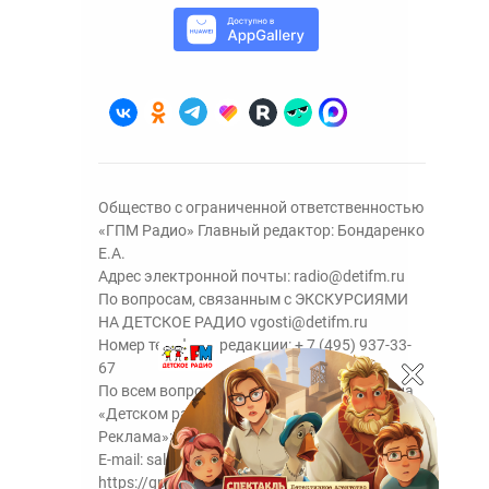
Общество с ограниченной ответственностью
«ГПМ Радио» Главный редактор: Бондаренко
Е.А.
Адрес электронной почты:
radio@detifm.ru
По вопросам, связанным с ЭКСКУРСИЯМИ
НА ДЕТСКОЕ РАДИО
vgosti@detifm.ru
Номер телефона редакции:
+ 7 (495) 937-33-
67
По всем вопросам размещения рекламы на
«Детском радио» - сейлз-хаус «ГПМ
Реклама»:
+7 (495) 921-40-41
E-mail:
sales@gazprom-media.ru
https://gpmsaleshouse.ru/