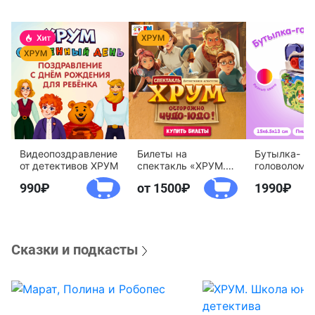
Видеопоздравление
Билеты на
Бутылка-
от детективов ХРУМ
спектакль «ХРУМ.
головоломк
Осторожно, Чудо-
воды «Дете
990
от 1500
1990
Юдо!»
агентство 
Сказки и подкасты