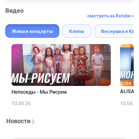
Видео
смотреть на Rutube >
Живые концерты
Клипы
Веснушка и Кип
ALISA T
Непоседы - Мы Рисуем
10.04.26
10.04.2
Новости