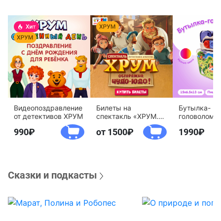
Видеопоздравление
Билеты на
Бутылка-
от детективов ХРУМ
спектакль «ХРУМ.
головоломк
Осторожно, Чудо-
воды «Дете
990
от 1500
1990
Юдо!»
агентство 
Сказки и подкасты