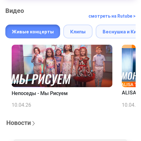
Видео
смотреть на Rutube >
Живые концерты
Клипы
Веснушка и Кип
ALISA T
Непоседы - Мы Рисуем
10.04.26
10.04.2
Новости