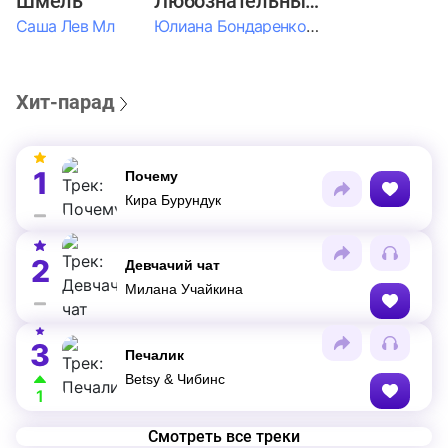
Шмель
Любознательные Дети
Саша Лев Мл
Юлиана Бондаренко & Амелия Колпакова & Егор Егоров & Валерия Шевченко & Ксюша Косичкина
Хит-парад
1
Почему
Кира Бурундук
2
Девчачий чат
Милана Учайкина
3
Печалик
Betsy & Чибинс
1
Смотреть все треки