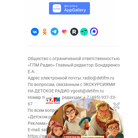
Общество с ограниченной ответственностью
«ГПМ Радио» Главный редактор: Бондаренко
Е.А.
Адрес электронной почты:
radio@detifm.ru
По вопросам, связанным с ЭКСКУРСИЯМИ
НА ДЕТСКОЕ РАДИО
vgosti@detifm.ru
Номер телефона редакции:
+ 7 (495) 937-33-
67
По всем вопросам размещения рекламы на
«Детском радио» - сейлз-хаус «ГПМ
Реклама»:
+7 (495) 921-40-41
E-mail:
sales@gazprom-media.ru
https://gpmsaleshouse.ru/