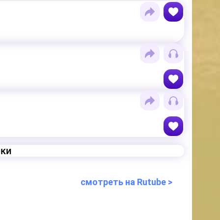
еки
смотреть на Rutube >