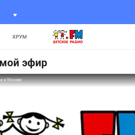
Дарья Ксендзова
Я Русская
ХРУМ
ямой эфир