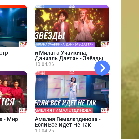
стр
и
Милана Учайкина,
Даниэль Давтян - Звёзды
10.04.26
а - Мир
Амелия Гималетдинова -
Даниэл
Если Всё Идёт Не Так
10.04.26
10.04.26