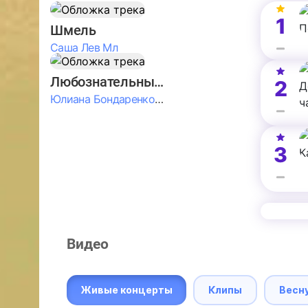
1
Шмель
Саша Лев Мл
Любознательные Дети
2
Юлиана Бондаренко & Амелия Колпакова & Егор Егоров & Валерия Шевченко & Ксюша Косичкина
3
Видео
Живые концерты
Клипы
Весн