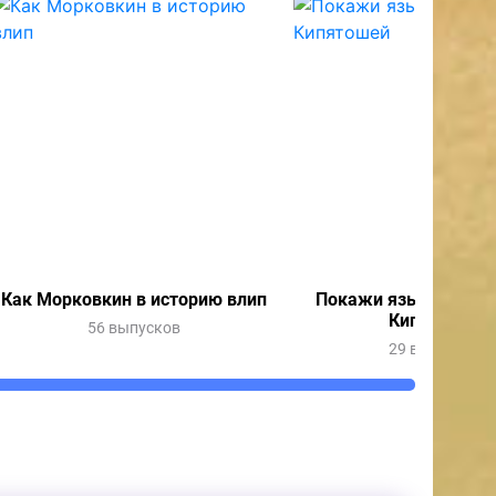
Как Морковкин в историю влип
Покажи язык с Весн
Кипятошей
56 выпусков
29 выпусков