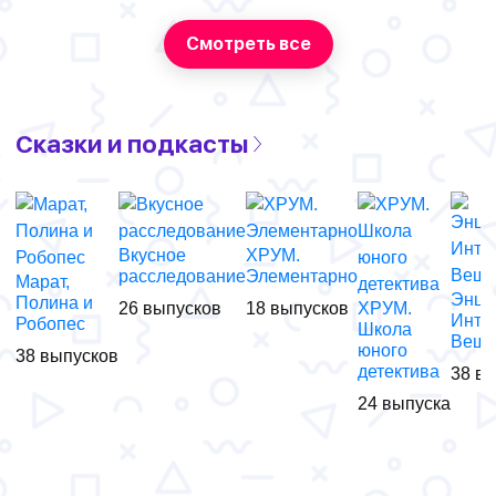
Смотреть все
Сказки и подкасты
Вкусное
ХРУМ.
расследование
Элементарно
Марат,
Энци
Полина и
26 выпусков
18 выпусков
ХРУМ.
Инте
Робопес
Школа
Веще
юного
38 выпусков
детектива
38 в
24 выпуска