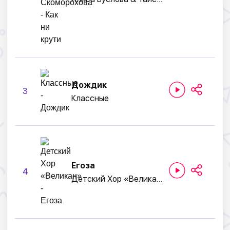
Дождик
3
Классные
Егоза
4
Детский Хор «Великан»