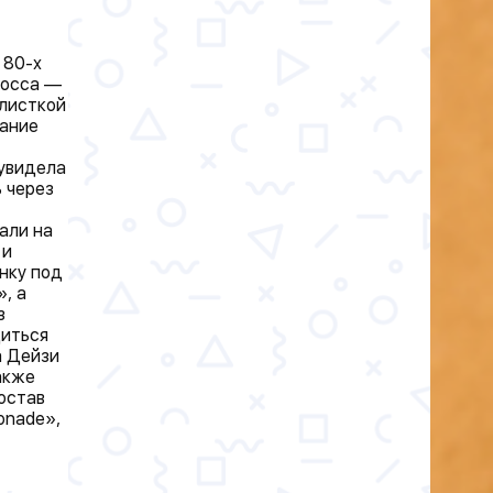
 80-х
Росса —
алисткой
вание
 увидела
 через
али на
 и
нку под
, а
з
диться
а Дейзи
акже
состав
onade»,