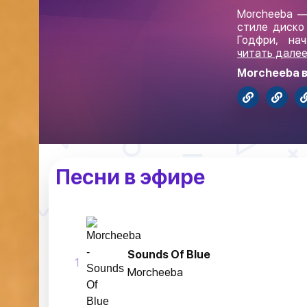
Morcheeba —
стиле диско
Годфри, на
читать дале
Morcheeba в
Песни в эфире
Sounds Of Blue
1
Morcheeba