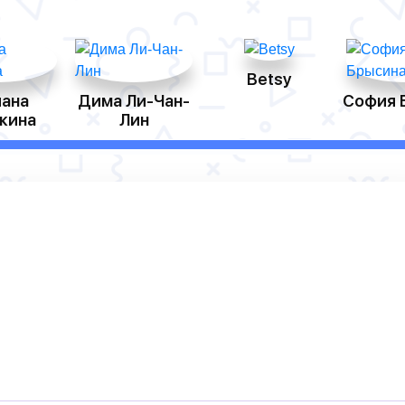
Betsy
ана
Дима Ли-Чан-
София 
кина
Лин