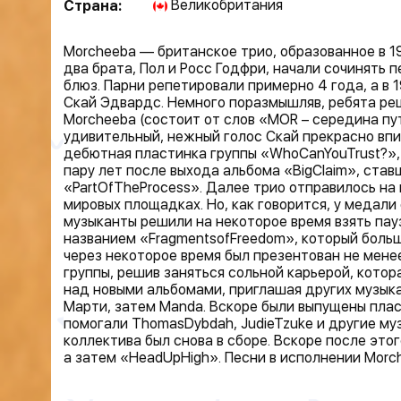
Великобритания
Страна:
Morcheeba — британское трио, образованное в 19
два брата, Пол и Росс Годфри, начали сочинять 
блюз. Парни репетировали примерно 4 года, а в 
Скай Эдвардс. Немного поразмышляв, ребята реш
Morcheeba (состоит от слов «MOR – середина пут
удивительный, нежный голос Скай прекрасно впи
дебютная пластинка группы «WhoCanYouTrust?», 
пару лет после выхода альбома «BigClaim», став
«PartOfTheProcess». Далее трио отправилось на 
мировых площадках. Но, как говорится, у медали
музыканты решили на некоторое время взять пау
названием «FragmentsofFreedom», который боль
через некоторое время был презентован не мене
группы, решив заняться сольной карьерой, котор
над новыми альбомами, приглашая других музыка
Марти, затем Manda. Вскоре были выпущены плас
помогали ThomasDybdah, JudieTzuke и другие муз
коллектива был снова в сборе. Вскоре после это
а затем «HeadUpHigh». Песни в исполнении Morc