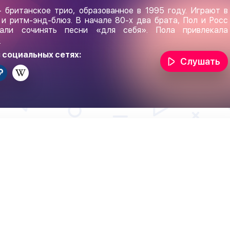
 британское трио, образованное в 1995 году. Играют в
 и ритм-энд-блюз. В начале 80-х два брата, Пол и Росс
чали сочинять песни «для себя». Пола привлекала
е
 социальных сетях:
Слушать