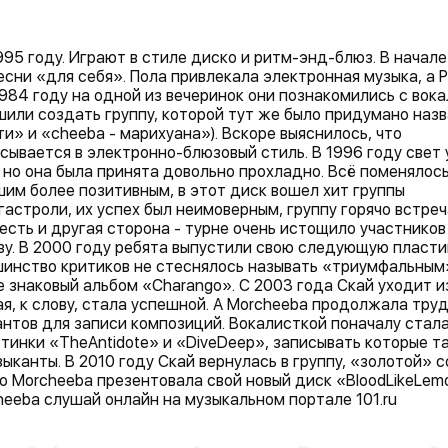
95 году. Играют в стиле диско и ритм-энд-блюз. В начале
песни «для себя». Пола привлекала электронная музыка, а 
1984 году на одной из вечеринок они познакомились с вок
или создать группу, которой тут же было придумано наз
и» и «cheeba - марихуана»). Вскоре выяснилось, что
сывается в электронно-блюзовый стиль. В 1996 году свет
но она была принята довольно прохладно. Всё поменялось
шим более позитивным, в этот диск вошел хит группы
гастроли, их успех был неимоверным, группу горячо встреч
 есть и другая сторона - турне очень истощило участников
зу. В 2000 году ребята выпустили свою следующую пласти
шинство критиков не стеснялось называть «триумфальным»
е знаковый альбом «Charango». С 2003 года Скай уходит и
ая, к слову, стала успешной. А Morcheeba продолжала тру
нтов для записи композиций. Вокалисткой поначалу стал
тинки «TheAntidote» и «DiveDeep», записывать которые т
ыканты. В 2010 году Скай вернулась в группу, «золотой» 
го Morcheeba презентовала свой новый диск «BloodLikeLem
heeba слушай онлайн на музыкальном портале 101.ru