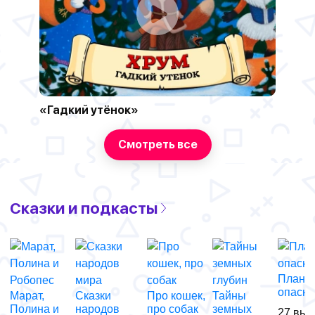
«Гадкий утёнок»
Смотреть все
Сказки и подкасты
Планет
опасно
Марат,
Сказки
Про кошек,
Тайны
Полина и
народов
про собак
земных
27 вып