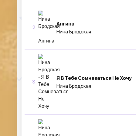
Ангина
2
Нина Бродская
Я В Тебе Сомневаться Не Хочу
3
Нина Бродская