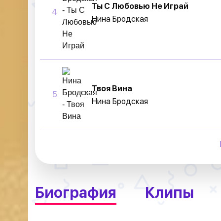
Ты С Любовью Не Играй
4
Нина Бродская
Твоя Вина
5
Нина Бродская
Биография
Клипы