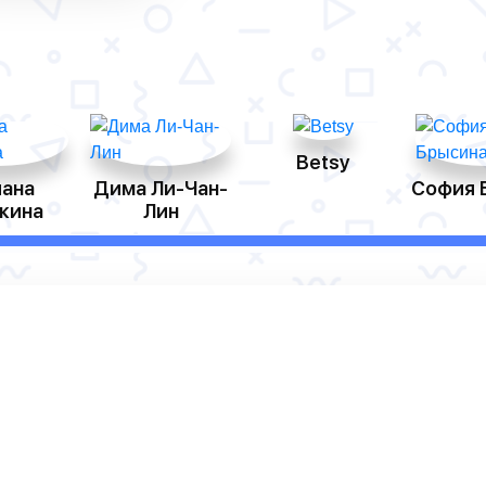
Betsy
ана
Дима Ли-Чан-
София 
кина
Лин