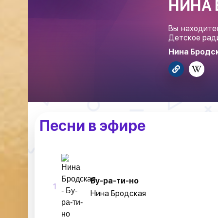
НИНА 
Вы находите
Детское рад
Нина Бродск
Песни в эфире
Бу-ра-ти-но
1
Нина Бродская