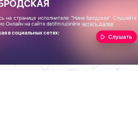
БРОДСКАЯ
сь на странице исполнителя: "Нина Бродская". Слушайте
ио Онлайн на сайте
detifm.ru/online
читать далее
ая в социальных сетях:
Слушать