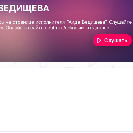
 ВЕДИЩЕВА
сь на странице исполнителя: "Аида Ведищева". Слушайте
ио Онлайн на сайте
detifm.ru/online
читать далее
Слушать