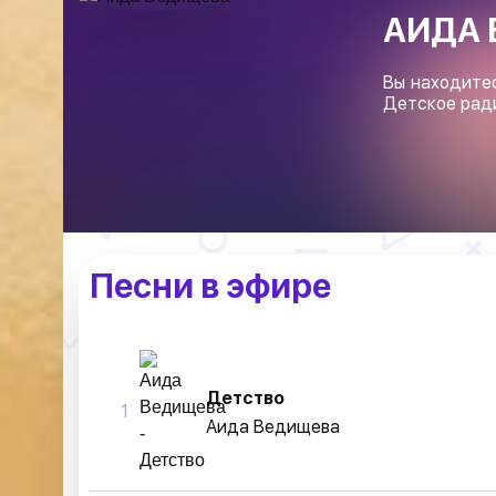
АИДА
Вы находите
Детское рад
Песни в эфире
Детство
1
Аида Ведищева