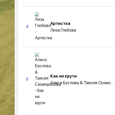
Артистка
4
Лиза Глебова
Как ни крути
5
Алиса Буслова & Таисия Скоморохова