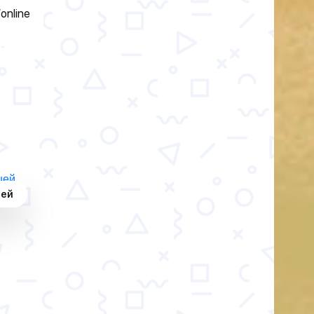
/online
шей