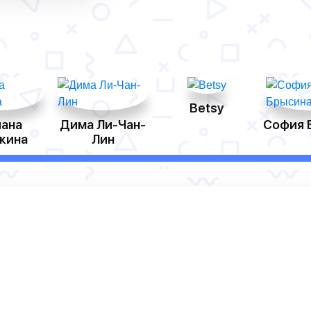
Betsy
ана
Дима Ли-Чан-
София 
кина
Лин