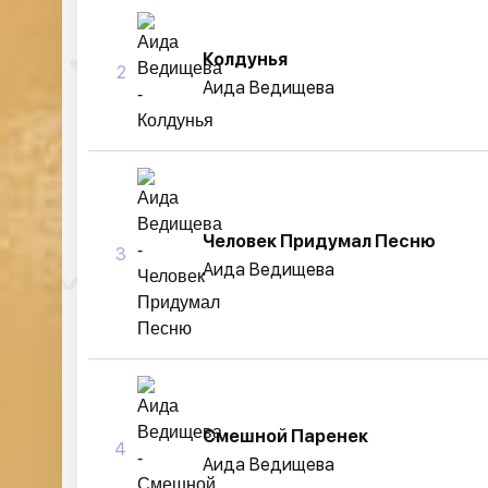
Колдунья
2
Аида Ведищева
Человек Придумал Песню
3
Аида Ведищева
Смешной Паренек
4
Аида Ведищева