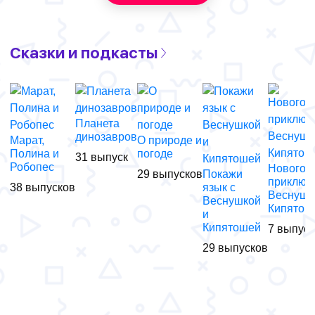
Сказки и подкасты
Планета
динозавров
Марат,
О природе и
Полина и
погоде
31 выпуск
Робопес
Новогод
29 выпусков
Покажи
приключ
38 выпусков
язык с
Веснушк
Веснушкой
Кипятош
и
Кипятошей
7 выпус
29 выпусков