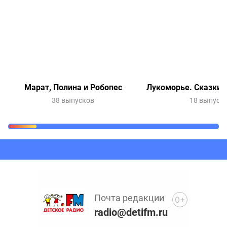
Марат, Полина и Робопес
Лукоморье. Сказки 
38 выпусков
18 выпуск
Очередь прослушивания
Добавьте в очередь прослушивания другие записи
программ или сказок
Почта редакции
0+
radio@detifm.ru