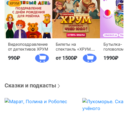
Видеопоздравление
Билеты на
Бутылка-
от детективов ХРУМ
спектакль «ХРУМ.
головоломк
Осторожно, Чудо-
воды «Дете
990
от 1500
1990
Юдо!»
агентство 
Сказки и подкасты