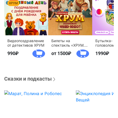
Видеопоздравление
Билеты на
Бутылка-
от детективов ХРУМ
спектакль «ХРУМ.
головоломк
Осторожно, Чудо-
воды «Дете
990
от 1500
1990
Юдо!»
агентство 
Сказки и подкасты