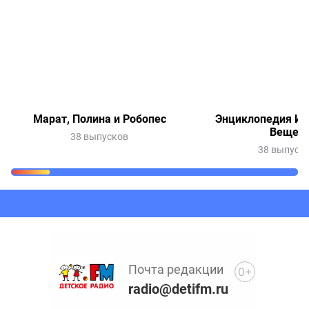
Марат, Полина и Робопес
Энциклопедия Ин
Вещей
38 выпусков
38 выпуск
Очередь прослушивания
Добавьте в очередь прослушивания другие записи
программ или сказок
Почта редакции
0+
radio@detifm.ru