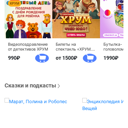
Видеопоздравление
Билеты на
Бутылка-
от детективов ХРУМ
спектакль «ХРУМ.
головоломк
Осторожно, Чудо-
воды «Дете
990
от 1500
1990
Юдо!»
агентство 
Сказки и подкасты