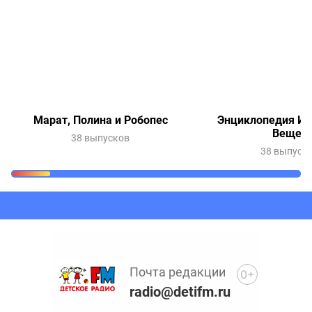
Марат, Полина и Робопес
Энциклопедия Ин
Вещей
38 выпусков
38 выпуск
Очередь прослушивания
Добавьте в очередь прослушивания другие записи
программ или сказок
Почта редакции
0+
radio@detifm.ru