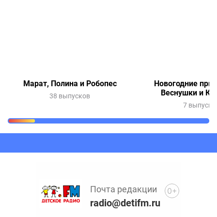
Марат, Полина и Робопес
Новогодние при
Веснушки и Ки
38 выпусков
7 выпуско
Очередь прослушивания
Добавьте в очередь прослушивания другие записи
программ или сказок
Почта редакции
0+
radio@detifm.ru