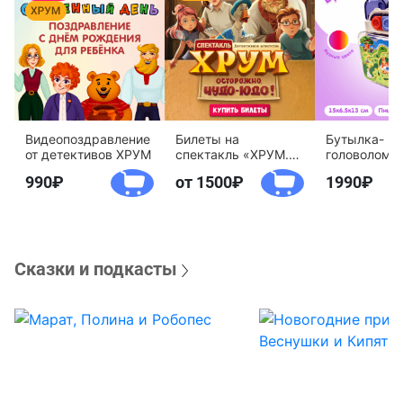
Видеопоздравление
Билеты на
Бутылка-
от детективов ХРУМ
спектакль «ХРУМ.
головоломк
Осторожно, Чудо-
воды «Дете
990
от 1500
1990
Юдо!»
агентство 
Сказки и подкасты