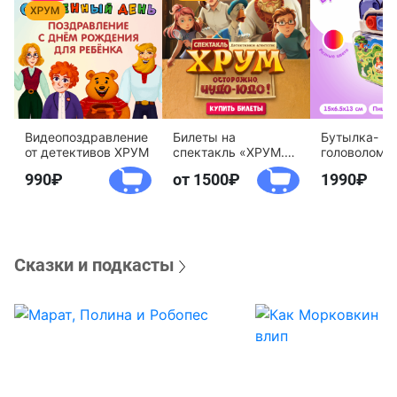
Видеопоздравление
Билеты на
Бутылка-
от детективов ХРУМ
спектакль «ХРУМ.
головоломк
Осторожно, Чудо-
воды «Дете
990
от 1500
1990
Юдо!»
агентство 
Сказки и подкасты