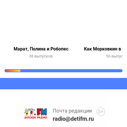
Марат, Полина и Робопес
Как Морковкин в и
38 выпусков
56 выпуск
Очередь прослушивания
Добавьте в очередь прослушивания другие записи
программ или сказок
Почта редакции
0+
radio@detifm.ru