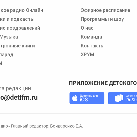
кое радио Онлайн
Эфирное расписание
 записи программ или сказок
ки и подкасты
Программы и шоу
ис поздравлений
О нас
 Музыка
Команда
тронные книги
Контакты
парад
ХРУМ
М
ПРИЛОЖЕНИЕ ДЕТСКОГО
та редакции
io@detifm.ru
дио» Главный редактор: Бондаренко Е.А.