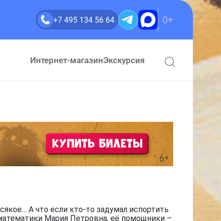
0+
+7 495 134 56 64
Интернет-магазин
Экскурсия
сякое… А что если кто-то задумал испортить
 математики Мария Петровна, её помощники –