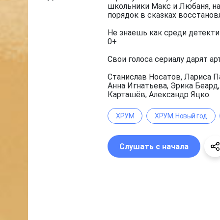
школьники Макс и Любаня, на
порядок в сказках восстанов
Не знаешь как среди детекти
0+
Свои голоса сериалу дарят ар
Станислав Носатов, Лариса П
Анна Игнатьева, Эрика Беард
Карташёв, Александр Яцко.
ХРУМ
ХРУМ. Новый год
Слушать с начала