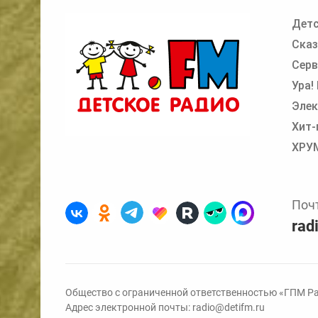
Детс
Добавьте в очередь прослушивания другие
Сказ
Серв
Ура!
Элек
Хит-
ХРУ
Поч
rad
Общество с ограниченной ответственностью «ГПМ Ра
Адрес электронной почты:
radio@detifm.ru