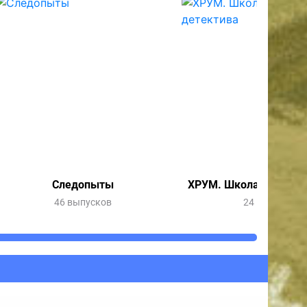
Следопыты
ХРУМ. Школа юного д
46 выпусков
24 выпуска