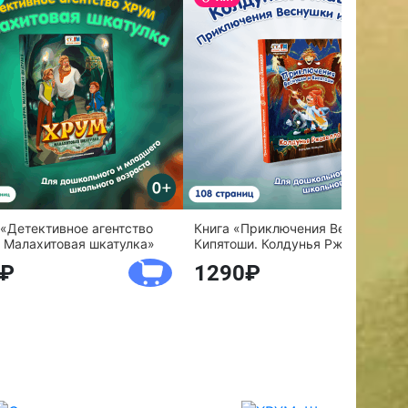
 «Детективное агентство
Книга «Приключения Веснушки и
 Малахитовая шкатулка»
Кипятоши. Колдунья Ржавелла»
1290