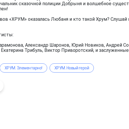
чальник сказочной полиции Добрыня и волшебное существ
лен!
вов «ХРУМ» оказалась Любаня и кто такой Хрум? Слушай 
тисты:
арамонова, Александр Шаронов, Юрий Новиков, Андрей Сок
, Екатерина Трибуль, Виктор Приворотский, и заслуженны
ХРУМ. Элементарно!
ХРУМ. Новый герой