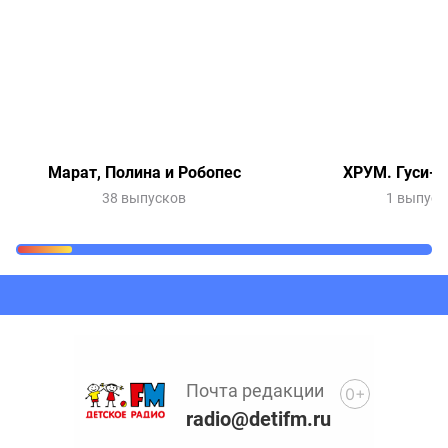
Марат, Полина и Робопес
ХРУМ. Гуси-л
38 выпусков
1 выпуск
Очередь прослушивания
Добавьте в очередь прослушивания другие записи
программ или сказок
Почта редакции
0+
radio@detifm.ru