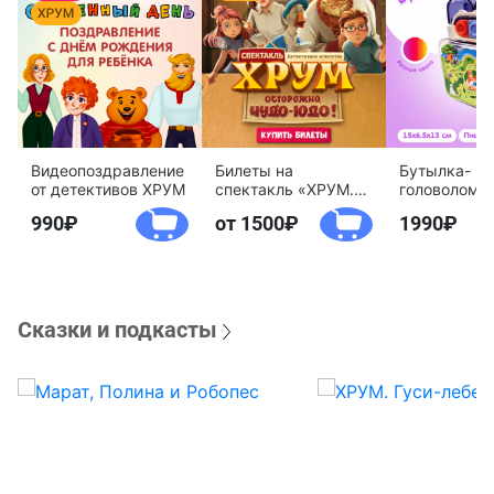
Видеопоздравление
Билеты на
Бутылка-
от детективов ХРУМ
спектакль «ХРУМ.
головоломк
Осторожно, Чудо-
воды «Дете
990
от 1500
1990
Юдо!»
агентство 
Сказки и подкасты