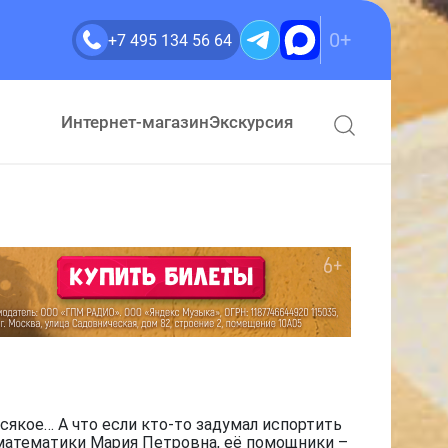
0+
+7 495 134 56 64
Интернет-магазин
Экскурсия
сякое… А что если кто-то задумал испортить
 математики Мария Петровна, её помощники –