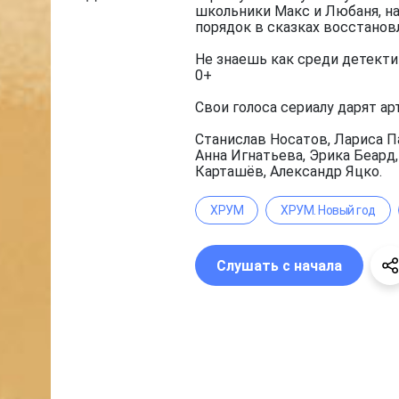
школьники Макс и Любаня, на
порядок в сказках восстанов
Не знаешь как среди детекти
0+
Свои голоса сериалу дарят ар
Станислав Носатов, Лариса П
Анна Игнатьева, Эрика Беард
Карташёв, Александр Яцко.
ХРУМ
ХРУМ. Новый год
Слушать с начала