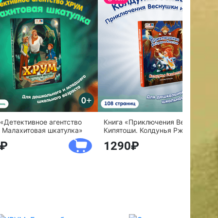
 «Детективное агентство
Книга «Приключения Веснушки и
 Малахитовая шкатулка»
Кипятоши. Колдунья Ржавелла»
1290