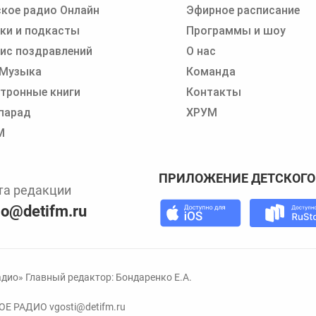
кое радио Онлайн
Эфирное расписание
 записи программ или сказок
ки и подкасты
Программы и шоу
ис поздравлений
О нас
 Музыка
Команда
тронные книги
Контакты
парад
ХРУМ
М
ПРИЛОЖЕНИЕ ДЕТСКОГО
та редакции
io@detifm.ru
дио» Главный редактор: Бондаренко Е.А.
КОЕ РАДИО
vgosti@detifm.ru