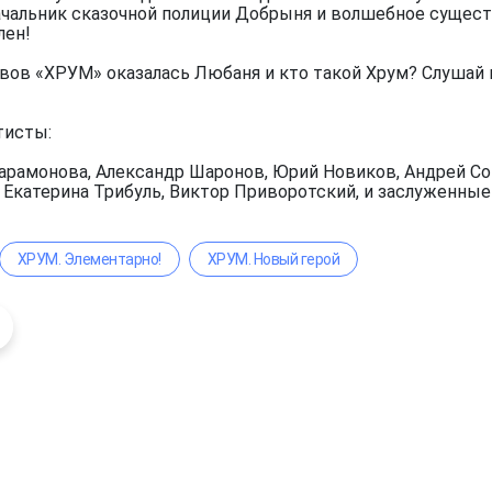
чальник сказочной полиции Добрыня и волшебное существ
лен!
вов «ХРУМ» оказалась Любаня и кто такой Хрум? Слушай 
тисты:
арамонова, Александр Шаронов, Юрий Новиков, Андрей Сок
, Екатерина Трибуль, Виктор Приворотский, и заслуженны
ХРУМ. Элементарно!
ХРУМ. Новый герой