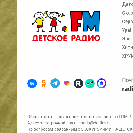
Детс
Добавьте в очередь прослушивания другие
Сказ
Серв
Ура!
Элек
Хит-
ХРУ
Поч
rad
Общество с ограниченной ответственностью «ГПМ Ра
Адрес электронной почты:
radio@detifm.ru
По вопросам, связанным с ЭКСКУРСИЯМИ НА ДЕТС