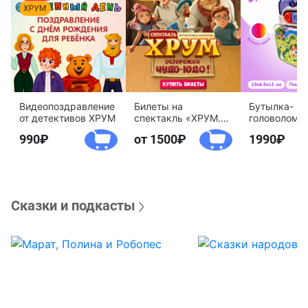
Видеопоздравление
Билеты на
Бутылка-
от детективов ХРУМ
спектакль «ХРУМ.
головоломк
Осторожно, Чудо-
воды «Дете
990
от 1500
1990
Юдо!»
агентство 
Сказки и подкасты