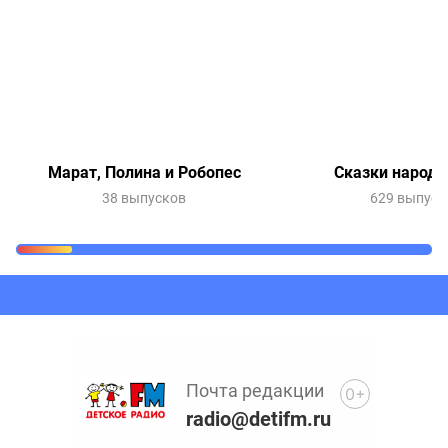
Марат, Полина и Робопес
Сказки народо
38 выпусков
629 выпуск
Очередь прослушивания
Добавьте в очередь прослушивания другие записи
программ или сказок
Почта редакции
0+
radio@detifm.ru