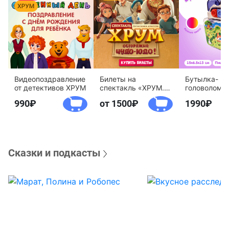
Видеопоздравление
Билеты на
Бутылка-
от детективов ХРУМ
спектакль «ХРУМ.
головоломк
Осторожно, Чудо-
воды «Дете
990
от 1500
1990
Юдо!»
агентство 
Сказки и подкасты