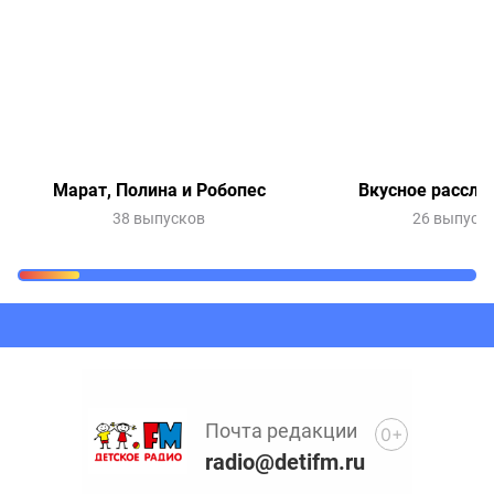
Марат, Полина и Робопес
Вкусное рассле
38 выпусков
26 выпуск
Очередь прослушивания
Добавьте в очередь прослушивания другие записи
программ или сказок
Почта редакции
0+
radio@detifm.ru