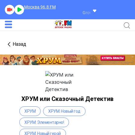
Москва 96.8
FM
Grover Washington
I'm All Yo
Назад
ХРУМ или Сказочный Детектив
ХРУМ
ХРУМ. Новый год
ХРУМ. Элементарно!
ХРУМ. Новый герой