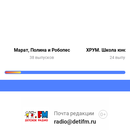
Марат, Полина и Робопес
ХРУМ. Школа юного
38 выпусков
24 выпуск
Очередь прослушивания
Добавьте в очередь прослушивания другие записи
программ или сказок
Почта редакции
0+
radio@detifm.ru