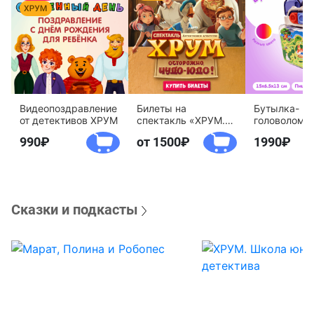
Видеопоздравление
Билеты на
Бутылка-
от детективов ХРУМ
спектакль «ХРУМ.
головоломк
Осторожно, Чудо-
воды «Дете
990
от 1500
1990
Юдо!»
агентство 
Сказки и подкасты