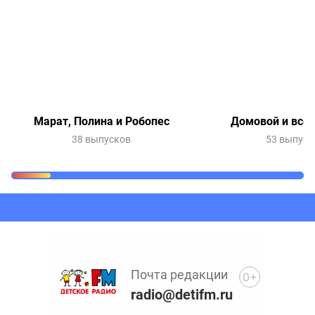
Марат, Полина и Робопес
Домовой и все-
38 выпусков
53 выпуск
Очередь прослушивания
Добавьте в очередь прослушивания другие записи
программ или сказок
Почта редакции
0+
radio@detifm.ru