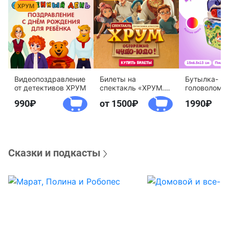
Видеопоздравление
Билеты на
Бутылка-
от детективов ХРУМ
спектакль «ХРУМ.
головоломк
Осторожно, Чудо-
воды «Дете
990
от 1500
1990
Юдо!»
агентство 
Сказки и подкасты