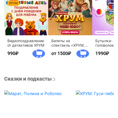
Видеопоздравление
Билеты на
Бутылка-
от детективов ХРУМ
спектакль «ХРУМ.
головоломк
Осторожно, Чудо-
воды «Дете
990
от 1500
1990
Юдо!»
агентство 
Сказки и подкасты