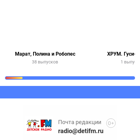
Марат, Полина и Робопес
ХРУМ. Гуси-л
38 выпусков
1 выпуск
Очередь прослушивания
Добавьте в очередь прослушивания другие записи
программ или сказок
Почта редакции
0+
radio@detifm.ru