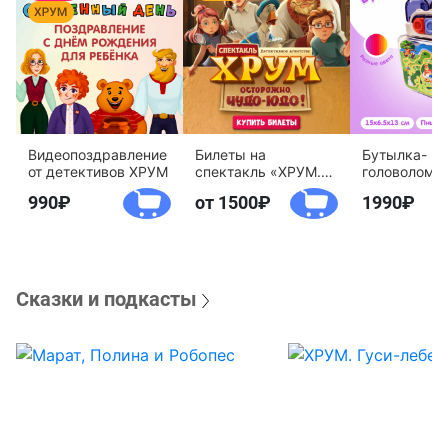
Видеопоздравление
Билеты на
Бутылка-
от детективов ХРУМ
спектакль «ХРУМ.
головоломк
Осторожно, Чудо-
воды «Дете
990
от 1500
1990
Юдо!»
агентство 
Сказки и подкасты