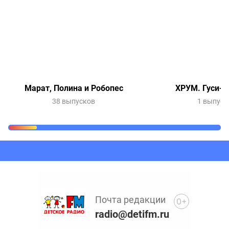
Марат, Полина и Робопес
ХРУМ. Гуси-л
38 выпусков
1 выпуск
Очередь прослушивания
Добавьте в очередь прослушивания другие записи
программ или сказок
Почта редакции
0+
radio@detifm.ru