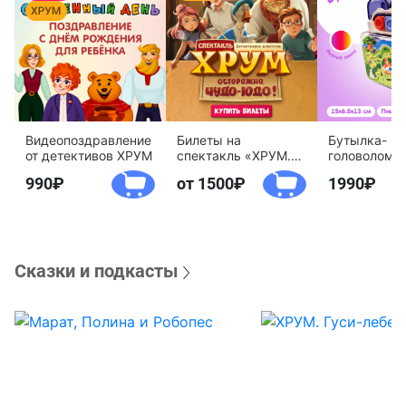
Видеопоздравление
Билеты на
Бутылка-
от детективов ХРУМ
спектакль «ХРУМ.
головоломк
Осторожно, Чудо-
воды «Дете
990
от 1500
1990
Юдо!»
агентство 
Сказки и подкасты