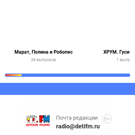
Марат, Полина и Робопес
ХРУМ. Гуси-л
38 выпусков
1 выпуск
Очередь прослушивания
Добавьте в очередь прослушивания другие записи
программ или сказок
Почта редакции
0+
radio@detifm.ru