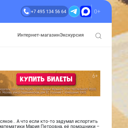
0+
+7 495 134 56 64
Интернет-магазин
Экскурсия
сякое… А что если кто-то задумал испортить
 математики Мария Петровна, её помощники –