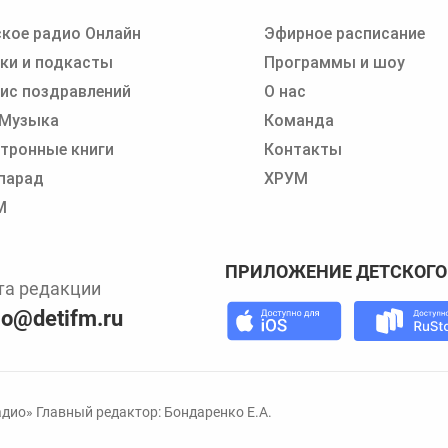
кое радио Онлайн
Эфирное расписание
 записи программ или сказок
ки и подкасты
Программы и шоу
ис поздравлений
О нас
 Музыка
Команда
тронные книги
Контакты
парад
ХРУМ
М
ПРИЛОЖЕНИЕ ДЕТСКОГО
та редакции
io@detifm.ru
дио» Главный редактор: Бондаренко Е.А.