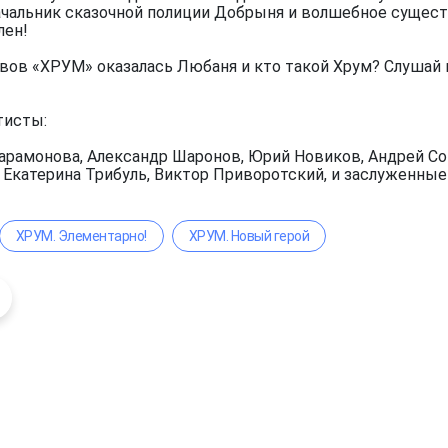
чальник сказочной полиции Добрыня и волшебное существ
лен!
вов «ХРУМ» оказалась Любаня и кто такой Хрум? Слушай 
тисты:
арамонова, Александр Шаронов, Юрий Новиков, Андрей Сок
, Екатерина Трибуль, Виктор Приворотский, и заслуженны
ХРУМ. Элементарно!
ХРУМ. Новый герой