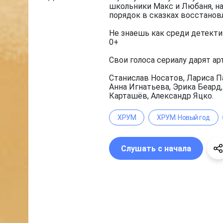
школьники Макс и Любаня, на
порядок в сказках восстанов
Не знаешь как среди детекти
0+
Свои голоса сериалу дарят ар
Станислав Носатов, Лариса П
Анна Игнатьева, Эрика Беард
Карташёв, Александр Яцко.
ХРУМ
ХРУМ. Новый год
Слушать с начала