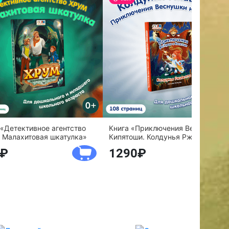
 «Детективное агентство
Книга «Приключения Веснушки и
 Малахитовая шкатулка»
Кипятоши. Колдунья Ржавелла»
1290