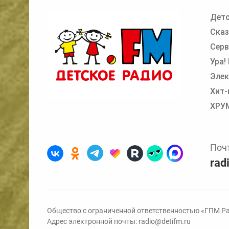
Детс
Добавьте в очередь прослушивания другие
Сказ
Серв
Ура!
Элек
Хит-
ХРУ
Поч
rad
Общество с ограниченной ответственностью «ГПМ Ра
Адрес электронной почты:
radio@detifm.ru