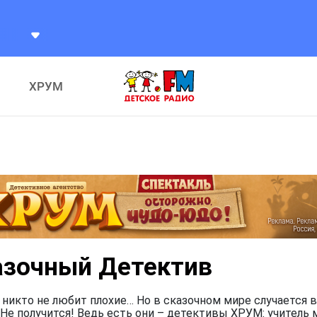
Чевостик
Чевостик
ХРУМ
азочный Детектив
 никто не любит плохие… Но в сказочном мире случается в
Не получится! Ведь есть они – детективы ХРУМ: учитель