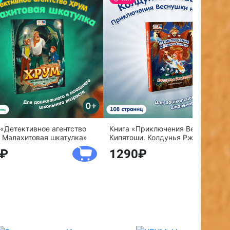
 «Детективное агентство
Книга «Приключения Веснушки и
 Малахитовая шкатулка»
Кипятоши. Колдунья Ржавелла»
1290