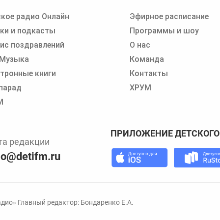
кое радио Онлайн
Эфирное расписание
 записи программ или сказок
ки и подкасты
Программы и шоу
ис поздравлений
О нас
 Музыка
Команда
тронные книги
Контакты
парад
ХРУМ
М
ПРИЛОЖЕНИЕ ДЕТСКОГО
та редакции
io@detifm.ru
дио» Главный редактор: Бондаренко Е.А.