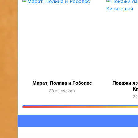
Марат, Полина и Робопес
Покажи яз
К
38 выпусков
29
Очередь прослушив