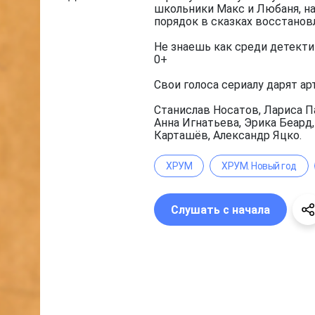
школьники Макс и Любаня, на
порядок в сказках восстанов
Не знаешь как среди детекти
0+
Свои голоса сериалу дарят ар
Станислав Носатов, Лариса П
Анна Игнатьева, Эрика Беард
Карташёв, Александр Яцко.
ХРУМ
ХРУМ. Новый год
Слушать с начала