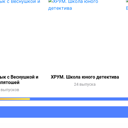
ык с Веснушкой и
ХРУМ. Школа юного детектива
ипятошей
24 выпуска
 выпусков
ания