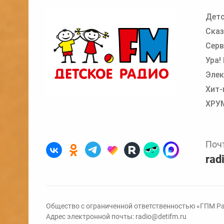
Детс
Добавьте в очередь прослушивания другие
Сказ
Серв
Ура!
Элек
Хит-
ХРУ
Поч
rad
Общество с ограниченной ответственностью «ГПМ Ра
Адрес электронной почты:
radio@detifm.ru