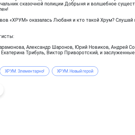
чальник сказочной полиции Добрыня и волшебное существ
лен!
вов «ХРУМ» оказалась Любаня и кто такой Хрум? Слушай 
тисты:
арамонова, Александр Шаронов, Юрий Новиков, Андрей Сок
, Екатерина Трибуль, Виктор Приворотский, и заслуженны
ХРУМ. Элементарно!
ХРУМ. Новый герой