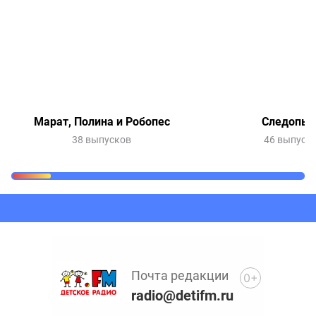
Марат, Полина и Робопес
Следопы
38 выпусков
46 выпуск
Очередь прослушивания
Добавьте в очередь прослушивания другие записи
программ или сказок
Почта редакции
0+
radio@detifm.ru