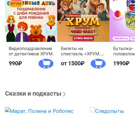
Видеопоздравление
Билеты на
Бутылка-
от детективов ХРУМ
спектакль «ХРУМ.
головоломк
Осторожно, Чудо-
воды «Дете
990
от 1500
1990
Юдо!»
агентство 
Сказки и подкасты