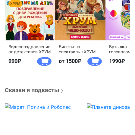
Видеопоздравление
Билеты на
Бутылка-
от детективов ХРУМ
спектакль «ХРУМ.
головоломк
Осторожно, Чудо-
воды «Дете
990
от 1500
1990
Юдо!»
агентство 
Сказки и подкасты