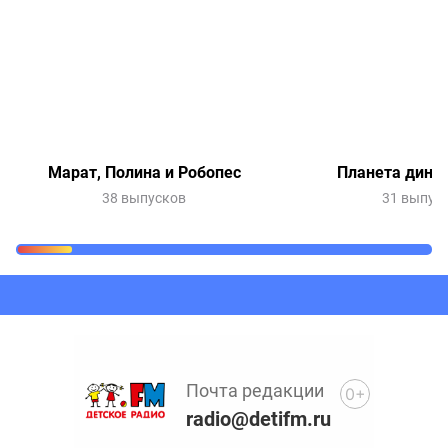
Марат, Полина и Робопес
Планета дино
38 выпусков
31 выпус
Очередь прослушивания
Добавьте в очередь прослушивания другие записи
программ или сказок
Почта редакции
0+
radio@detifm.ru