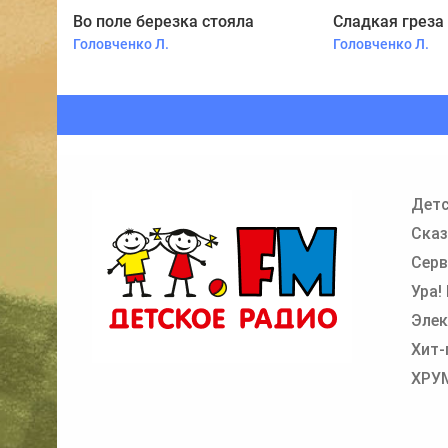
Во поле березка стояла
Сладкая греза
Головченко Л.
Головченко Л.
Детс
Сказ
Серв
Ура!
Элек
Хит-
ХРУ