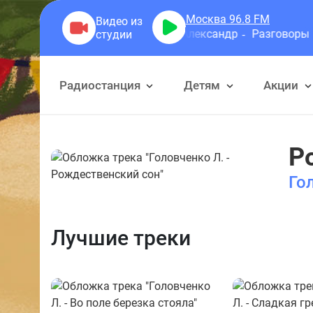
Москва 96.8
FM
Герра Александр
Разговоры
Радиостанция
Детям
Акции
Р
Го
Лучшие треки