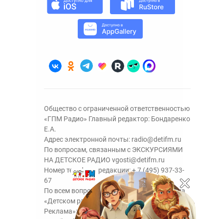
Общество с ограниченной ответственностью
«ГПМ Радио» Главный редактор: Бондаренко
Е.А.
Адрес электронной почты:
radio@detifm.ru
По вопросам, связанным с ЭКСКУРСИЯМИ
НА ДЕТСКОЕ РАДИО
vgosti@detifm.ru
Номер телефона редакции:
+ 7 (495) 937-33-
67
По всем вопросам размещения рекламы на
«Детском радио» - сейлз-хаус «ГПМ
Реклама»:
+7 (495) 921-40-41