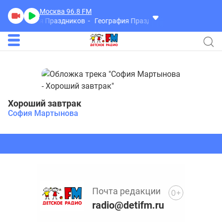
Москва 96.8
FM
География Праздников
География Праздников
Хороший завтрак
София Мартынова
Почта редакции
0+
radio@detifm.ru