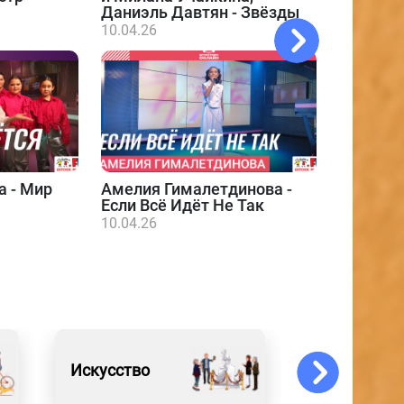
Даниэль Давтян - Звёзды
10.04.26
а - Мир
Амелия Гималетдинова -
Даниэл
Если Всё Идёт Не Так
10.04.26
10.04.26
Искусство
Образован