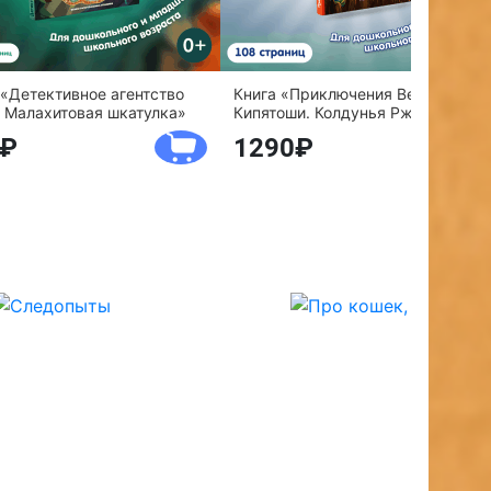
 «Детективное агентство
Книга «Приключения Веснушки и
 Малахитовая шкатулка»
Кипятоши. Колдунья Ржавелла»
1290