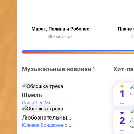
Марат, Полина и Робопес
Планет
38 выпусков
3
Музыкальные новинки
Хит-па
1
Шмель
Саша Лев Мл
Любознательные Дети
2
Юлиана Бондаренко & Амелия Колпакова & Егор Егоров & Валерия Шевченко & Ксюша Косичкина