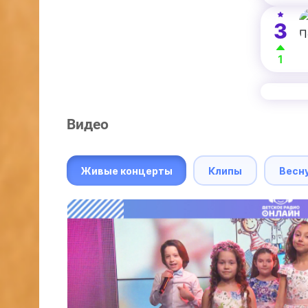
3
1
Видео
Живые концерты
Клипы
Весн