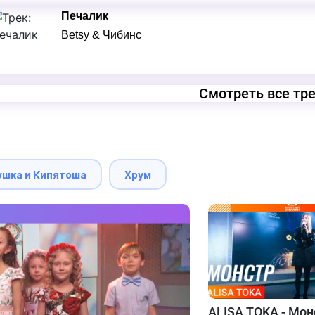
Печалик
Betsy & Чибинс
Смотреть все тр
ушка и Кипятоша
Хрум
ALISA TOKA - Мон