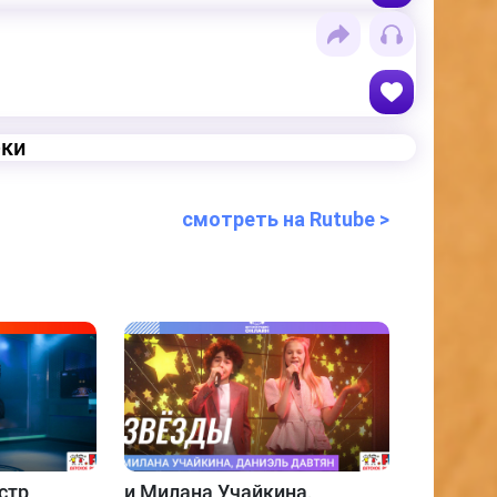
еки
смотреть на Rutube >
стр
и
Милана Учайкина,