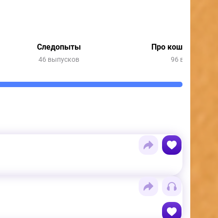
Следопыты
Про кошек, про с
46 выпусков
96 выпусков