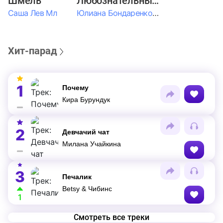
Шмель
Любознательные Дети
Саша Лев Мл
Юлиана Бондаренко & Амелия Колпакова & Егор Егоров & Валерия Шевченко & Ксюша Косичкина
Хит-парад
1
Почему
Кира Бурундук
2
Девчачий чат
Милана Учайкина
3
Печалик
Betsy & Чибинс
1
Смотреть все треки