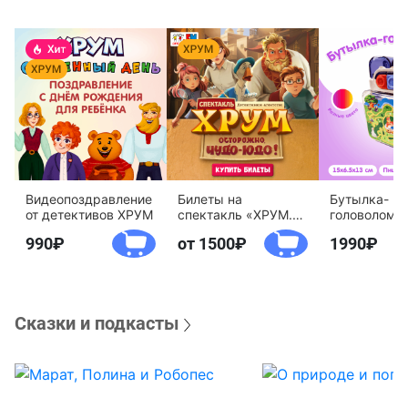
Видеопоздравление
Билеты на
Бутылка-
от детективов ХРУМ
спектакль «ХРУМ.
головоломк
Осторожно, Чудо-
воды «Дете
990
от 1500
1990
Юдо!»
агентство 
Сказки и подкасты