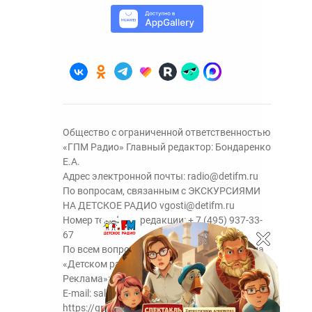
Общество с ограниченной ответственностью
«ГПМ Радио» Главный редактор: Бондаренко
Е.А.
Адрес электронной почты:
radio@detifm.ru
По вопросам, связанным с ЭКСКУРСИЯМИ
НА ДЕТСКОЕ РАДИО
vgosti@detifm.ru
Номер телефона редакции:
+ 7 (495) 937-33-
67
По всем вопросам размещения рекламы на
«Детском радио» - сейлз-хаус «ГПМ
Реклама»:
+7 (495) 921-40-41
E-mail:
sales@gazprom-media.ru
https://gpmsaleshouse.ru/