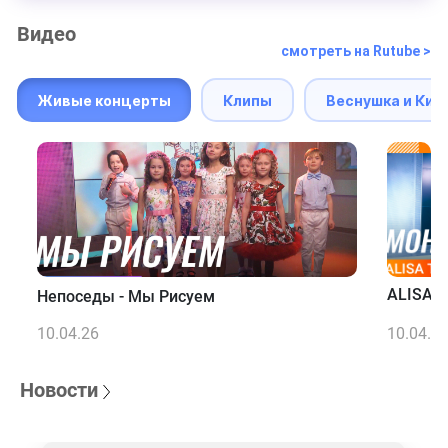
Видео
смотреть на Rutube >
Живые концерты
Клипы
Веснушка и Кип
ALISA T
Непоседы - Мы Рисуем
10.04.26
10.04.2
Новости