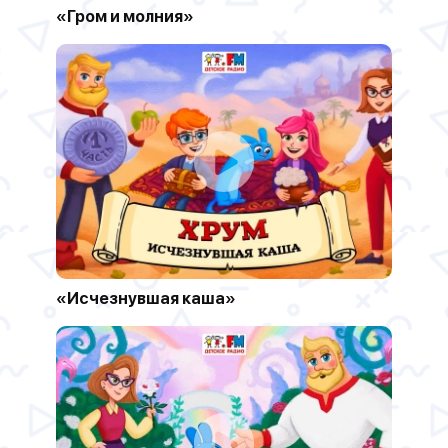
«Гром и молния»
«Исчезнувшая каша»