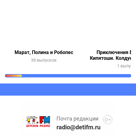
Марат, Полина и Робопес
Приключения Ве
Кипятоши. Колдунь
38 выпусков
1 выпуск
Очередь прослушивания
Добавьте в очередь прослушивания другие записи
программ или сказок
Почта редакции
0+
radio@detifm.ru