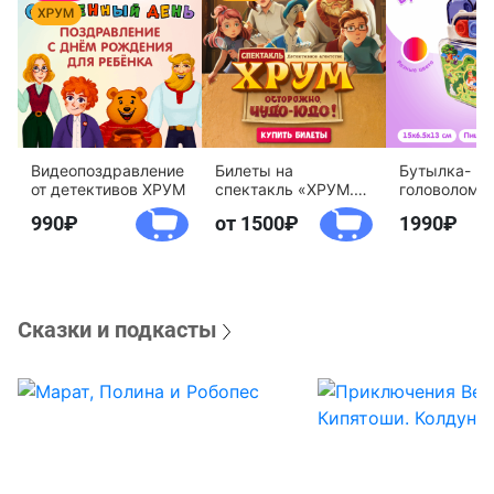
Видеопоздравление
Билеты на
Бутылка-
от детективов ХРУМ
спектакль «ХРУМ.
головоломк
Осторожно, Чудо-
воды «Дете
990
от 1500
1990
Юдо!»
агентство 
Сказки и подкасты